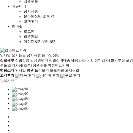
정관수술
커뮤니티
공지사항
온라인상담 및 예약
고객후기
멤버쉽
로그인
회원가입
아이디찾기/비번찾기
인사말
오시는길
공지사항
온라인상담
진료세부
전립선염
남성갱년기
전립선비대증
웨딩검진(STD,정액검사)
발기부전
포경
수술
조기사정(조루)
정관수술
여성비뇨의학
병원소개
인사말
병원 둘러보기
보도자료
오시는길
고객후기
다음 후기
네이버 후기
구글 후기
관리자모드