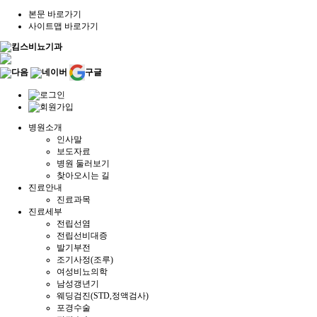
본문 바로가기
사이트맵 바로가기
다음
네이버
구글
병원소개
인사말
보도자료
병원 둘러보기
찾아오시는 길
진료안내
진료과목
진료세부
전립선염
전립선비대증
발기부전
조기사정(조루)
여성비뇨의학
남성갱년기
웨딩검진(STD,정액검사)
포경수술